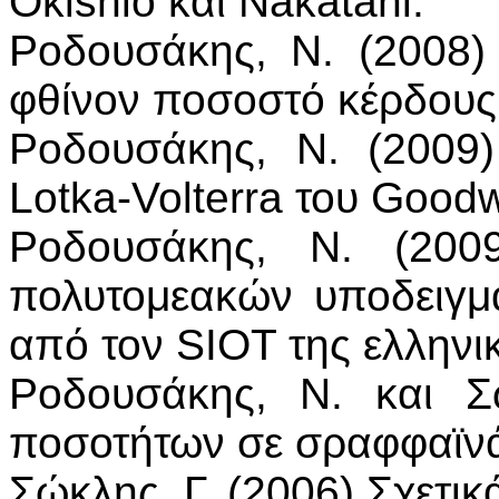
Okishio και Nakatani.
Ροδουσάκης, Ν. (2008)
φθίνον ποσοστό κέρδους
Ροδουσάκης, Ν. (2009
Lotka-Volterra του Goodw
Ροδουσάκης, Ν. (2009
πολυτομεακών υποδειγμ
από τον SIOT της ελληνι
Ροδουσάκης, Ν. και Σ
ποσοτήτων σε σραφφαϊν
Σώκλης, Γ. (2006) Σχετικ