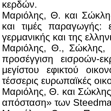
κερδών.
Μαριόλης, Θ. και Σώκλης
και τιμές παραγωγής: 
γερμανικής και της ελλην
Μαριόλης, Θ., Σώκλης, 
προσέγγιση εισροών-ε
μεγίστου εφικτού οικο
τέσσερις ευρωπαϊκές οικο
Μαριόλης, Θ. και Σώκλης,
απόσταση» των Steedman